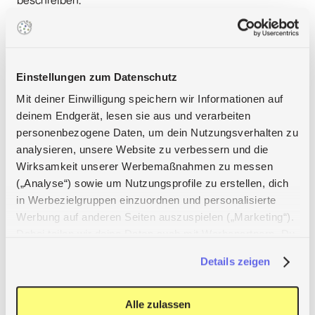
Hilfe-center
Onboarding
Einstellungen zum Datenschutz
Mit deiner Einwilligung speichern wir Informationen auf
deinem Endgerät, lesen sie aus und verarbeiten
personenbezogene Daten, um dein Nutzungsverhalten zu
analysieren, unsere Website zu verbessern und die
Wirksamkeit unserer Werbemaßnahmen zu messen
(„Analyse“) sowie um Nutzungsprofile zu erstellen, dich
Apps
in Werbezielgruppen einzuordnen und personalisierte
App Store
Werbung auf anderen Seiten auszuspielen („Marketing“).
Google Play
Account erstellen
Dabei teilen wir deine Daten auch mit Werbepartnern. Du
Log-in
kannst deine Einwilligung jederzeit mit Wirkung für die
Entdecken
Details zeigen
Zukunft widerrufen, indem du das Banner über das
Hilfe-Center
Klammer-Symbol unten links wieder aufrufst.
Open Source
Über uns
Weitere Informationen findest du in unseren
Alle zulassen