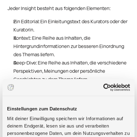
Jeder Insight besteht aus folgenden Elementen:
Ein Editorial: Ein Einleitungstext des Kurators oder der 
Kuratorin.  
Kontext: Eine Reihe aus Inhalten, die 
Hintergrundinformationen zur besseren Einordnung 
des Themas liefern. 
Deep-Dive: Eine Reihe aus Inhalten, die verschiedene 
Perspektiven, Meinungen oder persönliche 
Geschichten zu dem Thema liefern. 
Rede mit!
Einstellungen zum Datenschutz
Du kannst auf die einzelnen Posts in einem Insight 
reagieren und diese kommentieren. Schreibt eure 
Mit deiner Einwilligung speichern wir Informationen auf
Sichtweise und Gedanken und startet einen 
deinem Endgerät, lesen sie aus und verarbeiten
personenbezogene Daten, um dein Nutzungsverhalten zu
konstruktiven Dialog über das Thema des Insights. 