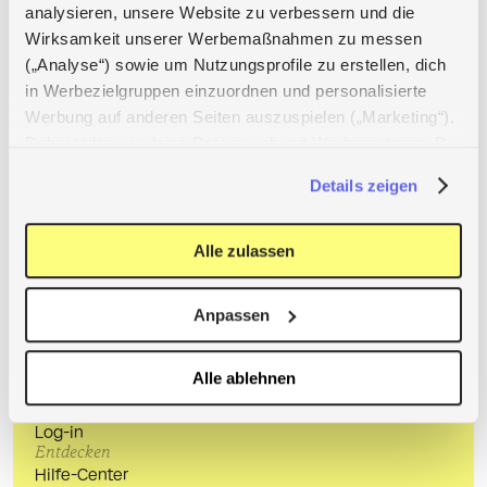
analysieren, unsere Website zu verbessern und die
Behaltet dabei bitte unbedingt unsere Community 
Wirksamkeit unserer Werbemaßnahmen zu messen
Guidelines im Blick. 
(„Analyse“) sowie um Nutzungsprofile zu erstellen, dich
in Werbezielgruppen einzuordnen und personalisierte
Hilfe-center
Was ist ein Insight?
Werbung auf anderen Seiten auszuspielen („Marketing“).
Dabei teilen wir deine Daten auch mit Werbepartnern. Du
kannst deine Einwilligung jederzeit mit Wirkung für die
Details zeigen
Zukunft widerrufen, indem du das Banner über das
Klammer-Symbol unten links wieder aufrufst.
Weitere Informationen findest du in unseren
Alle zulassen
Datenschutzhinweise
.
Anpassen
Apps
App Store
Alle ablehnen
Google Play
Account erstellen
Log-in
Entdecken
Hilfe-Center