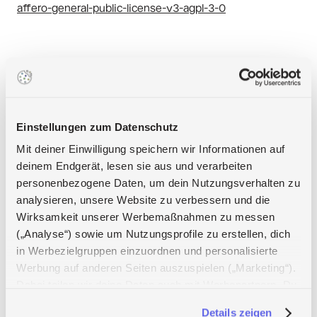
affero-general-public-license-v3-agpl-3-0
Einstellungen zum Datenschutz
Help Center
Is holi open source?
Mit deiner Einwilligung speichern wir Informationen auf
deinem Endgerät, lesen sie aus und verarbeiten
personenbezogene Daten, um dein Nutzungsverhalten zu
analysieren, unsere Website zu verbessern und die
Wirksamkeit unserer Werbemaßnahmen zu messen
(„Analyse“) sowie um Nutzungsprofile zu erstellen, dich
in Werbezielgruppen einzuordnen und personalisierte
Werbung auf anderen Seiten auszuspielen („Marketing“).
Dabei teilen wir deine Daten auch mit Werbepartnern. Du
Apps
kannst deine Einwilligung jederzeit mit Wirkung für die
App Store
Details zeigen