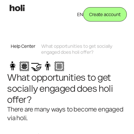
EN
Create account
Help Center
What opportunities to get socially 
engaged does holi offer?
👩🏽‍🤝‍👨🏼
What opportunities to get 
socially engaged does holi 
offer?
There are many ways to become engaged 
via holi.