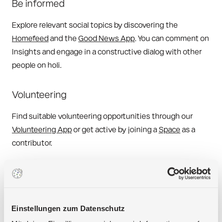
Be informed
Explore relevant social topics by discovering the 
Homefeed
 and the 
Good News App
. You can comment on 
Insights and engage in a constructive dialog with other 
people on holi.
Volunteering
Find suitable volunteering opportunities through our 
Volunteering App
 or get active by joining a 
Space
 as a 
contributor.
Create a Space
Get your initiative on holi. Create a Space and start 
working towards your common goal in an organized way. 
Einstellungen zum Datenschutz
Find out more about Spaces 
here
.