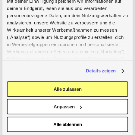
Mit deiner Einwilligung speichern wir Informationen auf
deinem Endgerät, lesen sie aus und verarbeiten
personenbezogene Daten, um dein Nutzungsverhalten zu
Donate
analysieren, unsere Website zu verbessern und die
Don't have time to volunteer, but have a little money to 
Wirksamkeit unserer Werbemaßnahmen zu messen
(„Analyse“) sowie um Nutzungsprofile zu erstellen, dich
spare? Find initiatives worth supporting via our 
donation 
in Werbezielgruppen einzuordnen und personalisierte
app
.
Werbung auf anderen Seiten auszuspielen („Marketing“).
Dabei teilen wir deine Daten auch mit Werbepartnern. Du
Help Center
What opportunities to get socially 
kannst deine Einwilligung jederzeit mit Wirkung für die
engaged does holi offer?
Details zeigen
Zukunft widerrufen, indem du das Banner über das
Klammer-Symbol unten links wieder aufrufst.
Weitere Informationen findest du in unseren
Alle zulassen
Datenschutzhinweise
.
Anpassen
Alle ablehnen
Apps