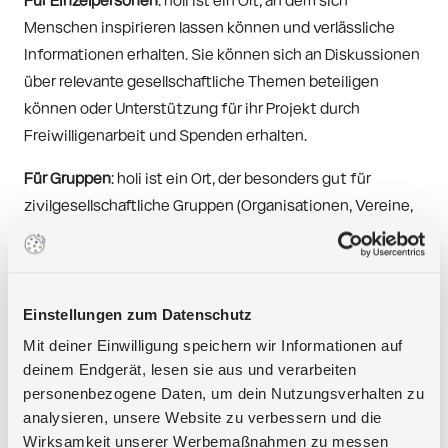
Menschen inspirieren lassen können und verlässliche 
Informationen erhalten. Sie können sich an Diskussionen 
über relevante gesellschaftliche Themen beteiligen 
können oder Unterstützung für ihr Projekt durch 
Freiwilligenarbeit und Spenden erhalten.
Für Gruppen
: holi ist ein Ort, der besonders gut für 
zivilgesellschaftliche Gruppen (Organisationen, Vereine, 
NGOs, informelle Gruppen) geeignet ist, die sich für 
soziale und ökologische Belange einsetzen und die sich 
stark auf Freiwillige verlassen, um ihre Arbeit 
voranzubringen.
Einstellungen zum Datenschutz
Mit deiner Einwilligung speichern wir Informationen auf
Gruppen können auf holi einen Space erstellen. Dort 
deinem Endgerät, lesen sie aus und verarbeiten
finden sie Tools und Funktionen, die ihnen helfen ihre 
personenbezogene Daten, um dein Nutzungsverhalten zu
Arbeit zu organisieren.
analysieren, unsere Website zu verbessern und die
Wirksamkeit unserer Werbemaßnahmen zu messen